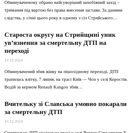
Обвинуваченому обрано найсуворіший запобіжний захід –
тримання під вартою без права внесення застави. За даними
слідства, у січні цього року в одному з сіл Стрийського…
Староста округу на Стрийщині уник
ув’язнення за смертельну ДТП на
переході
19.12.2024
Обвинувачений збив жінку на пішохідному переході. ДТП
трапилась влітку, 7 липня, на трасі Київ — Чоп у селі Коростів.
Водій за кермом Renault Kangoo збив…
Вчительку зі Славська умовно покарали
за смертельну ДТП
19.12.2024
Смертельна ДТП сталася на трасі у селі Верхнє Синьовидне У