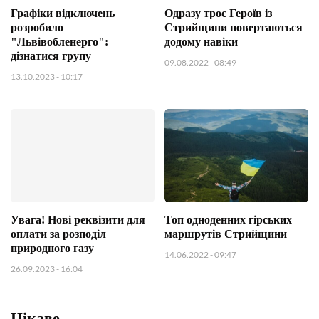
Графіки відключень
Одразу троє Героїв із
розробило
Стрийщини повертаються
"Львівобленерго":
додому навіки
дізнатися групу
09.08.2022
- 08:49
13.10.2023
- 10:17
Увага! Нові реквізити для
Топ одноденних гірських
оплати за розподіл
маршрутів Стрийщини
природного газу
14.06.2022
- 09:47
26.09.2023
- 16:04
Цікаве