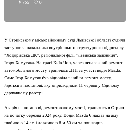
755
0
У Стрийському міськрайонному суді Львівської області судили
заступника начальника внутрішнього структурного підрозділу
“Ходорівська ДК”, регіональної філії “Львівська залізниця”,
Ігоря Хомусяка. На трасі Київ-Чоп, через неналежний ремонт
автомобільного мосту, трапилась ДТП за участі водія Mazda.
Саме Ігор Хомусяк був відповідальний за ремонт мосту,
йдеться в постанові, яку оприлюднили 11 червня у Єдиному
державному реєстрі.
Аварія на погано відремонтованому мості, трапилась в Стрию
на початку березня 2024 року. Водій Mazda 6 наїхав на яму
глибиною 14 см і довжиною 8 м 50 см та пошкодив