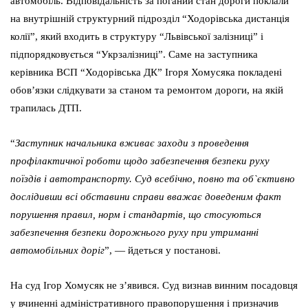
автомобіль. Відповідальність за поганий стан дороги поклали
на внутрішній структурний підрозділ “Ходорівська дистанція
колії”, який входить в структуру “Львівської залізниці” і
підпорядковується “Укрзалізниці”. Саме на заступника
керівника ВСП “Ходорівська ДК” Ігоря Хомусяка покладені
обовʼязки слідкувати за станом та ремонтом дороги, на якій
трапилась ДТП.
“
Заступник начальника вживає заходи з проведення
профілактичної роботи щодо забезпечення безпеки руху
поїздів і автотранспорту. Суд всебічно, повно та об`єктивно
дослідивши всі обставини справи вважає доведеним факт
порушення правил, норм і стандартів, що стосуються
забезпечення безпеки дорожнього руху при утриманні
автомобільних доріг
”, — йдеться у постанові.
На суд Ігор Хомусяк не з’явився. Суд визнав винним посадовця
у вчиненні адміністративного правопорушення і призначив