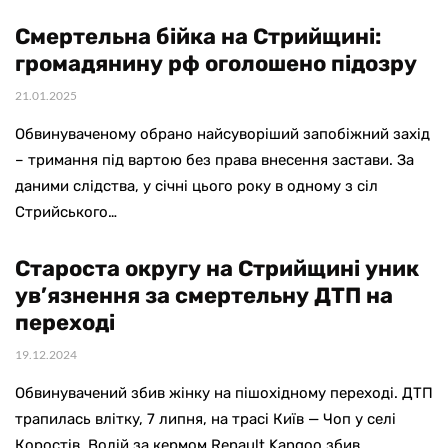
Смертельна бійка на Стрийщині:
громадянину рф оголошено підозру
21.01.2025
Обвинуваченому обрано найсуворіший запобіжний захід
– тримання під вартою без права внесення застави. За
даними слідства, у січні цього року в одному з сіл
Стрийського…
Староста округу на Стрийщині уник
ув’язнення за смертельну ДТП на
переході
19.12.2024
Обвинувачений збив жінку на пішохідному переході. ДТП
трапилась влітку, 7 липня, на трасі Київ — Чоп у селі
Коростів. Водій за кермом Renault Kangoo збив…