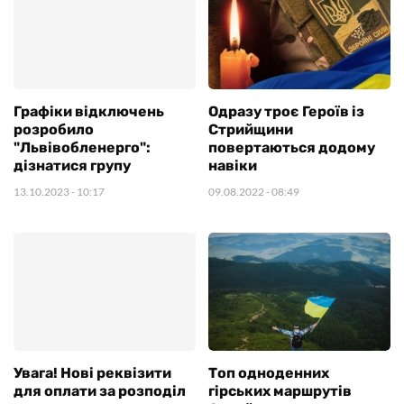
Графіки відключень
Одразу троє Героїв із
розробило
Стрийщини
"Львівобленерго":
повертаються додому
дізнатися групу
навіки
13.10.2023
- 10:17
09.08.2022
- 08:49
Увага! Нові реквізити
Топ одноденних
для оплати за розподіл
гірських маршрутів