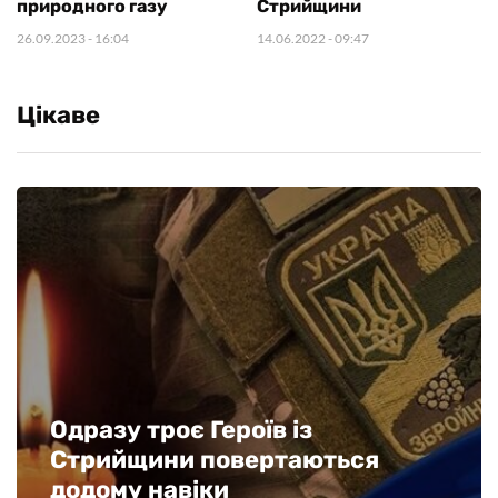
природного газу
Стрийщини
26.09.2023
- 16:04
14.06.2022
- 09:47
Цікаве
Одразу троє Героїв із
Стрийщини повертаються
додому навіки