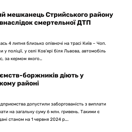
ий мешканець Стрийського району
 внаслідок смертельної ДТП
ась 4 липня близько опівночі на трасі Київ – Чоп.
 у поліції, у селі Ков’ярі біля Львова, автомобіль
ic, за кермом якого…
иємств-боржників діють у
кому районі
ідприємства допустили заборгованість з виплати
лати на загальну суму 6 млн. гривень. Такими є
дані станом на 1 червня 2024 р….