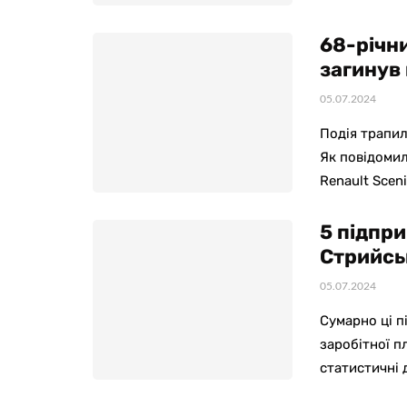
68-річн
загинув
05.07.2024
Подія трапил
Як повідомили
Renault Scen
5 підпр
Стрийсь
05.07.2024
Сумарно ці п
заробітної п
статистичні 