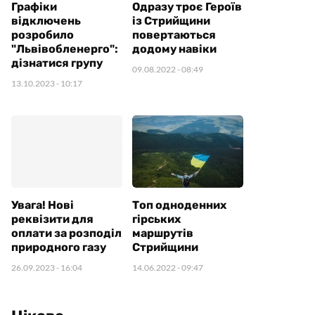
Графіки
Одразу троє Героїв
відключень
із Стрийщини
розробило
повертаються
"Львівобленерго":
додому навіки
дізнатися групу
09.08.2022
- 08:49
13.10.2023
- 10:17
Увага! Нові
Топ одноденних
реквізити для
гірських
оплати за розподіл
маршрутів
природного газу
Стрийщини
26.09.2023
- 16:04
14.06.2022
- 09:47