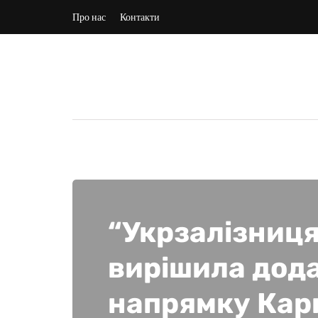
Про нас
Контакти
“Укрзалізниця
вирішила дода
напрямку Кар