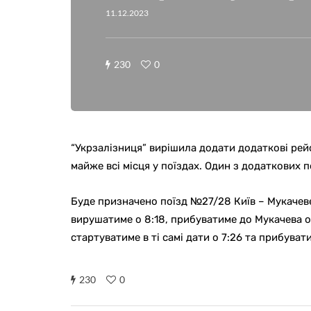
11.12.2023
230
0
“Укрзалізниця” вирішила додати додаткові рей
майже всі місця у поїздах. Один з додаткових 
Буде призначено поїзд №27/28 Київ – Мукачеве на
вирушатиме о 8:18, прибуватиме до Мукачева о 
стартуватиме в ті самі дати о 7:26 та прибувати
230
0