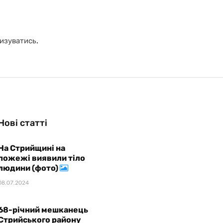
изуватись
.
Нові статті
На Стрийщині на
пожежі виявили тіло
людини (фото)
08.07.2024
68-річний мешканець
Стрийського району