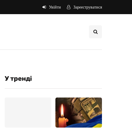
Увійти
Зарееструватися
У трендi