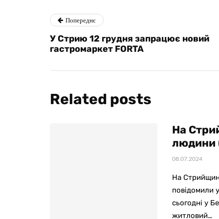
Попереднє
У Стрию 12 грудня запрацює новий
гастромаркет FORTA
Related posts
На Стри
людини 
08.07.2024
На Стрийщині
повідомили 
сьогодні у Б
житловий…