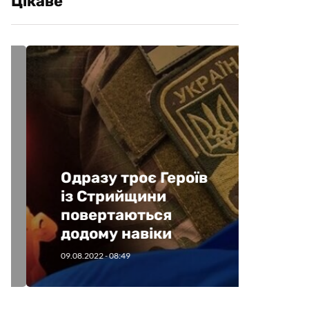
Цікаве
Одразу троє Героїв
Уваг
із Стрийщини
рекв
повертаються
опла
додому навіки
прир
09.08.2022
- 08:49
26.09.20